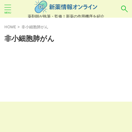
薬剤師が執筆・監修！新薬の作用機序を紹介
気になるお薬を検索！
HOME
>
非小細胞肺がん
非小細胞肺がん
あいまい検索（例：ひらがな、誤字）には対応し
ていませんので、製品名・一般名・キーワードな
どを
カタカナ
でご入力ください。
良い例：テセントリク
悪い例：てせんとりく テセンタリク