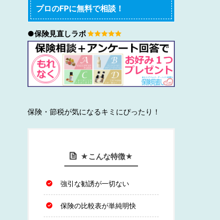
プロのFPに無料で相談！
●保険見直しラボ
保険・節税が気になるキミにぴったり！
★こんな特徴★
強引な勧誘が一切ない
保険の比較表が単純明快