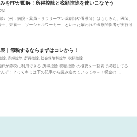
みをFPが図解！所得控除と税額控除を使いこなそう
控除
護師（例：病院・薬局・サラリーマン薬剤師や看護師）はもちろん、医師、
護士、栄養士、ソーシャルワーカー、といった雇われの医療関係者が実行可
覧表｜節税するならまずはコレから！
控除
,
寡婦控除
,
所得控除
,
社会保険料控除
,
税額控除
師が節税に利用できる 所得控除 税額控除 の概要を一覧表で掲載してる
んぞ！？ってキミは下の記事から読み進めていってや～！税金の ...