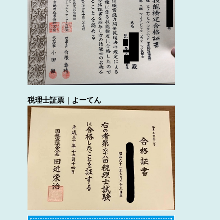
税理士証票｜よーてん