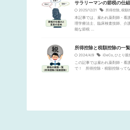
サラリーマンの節税の仕組
2025/12/21
所得控除
,
税額
本記事では、雇われ薬剤師・看
理学療法士、臨床検査技師、介
能な節税 ...
所得控除と税額控除の一
2024/4/9
iDeCo
,
ひとり親
この記事では雇われ薬剤師・看護
で！ 所得控除・税額控除ってな