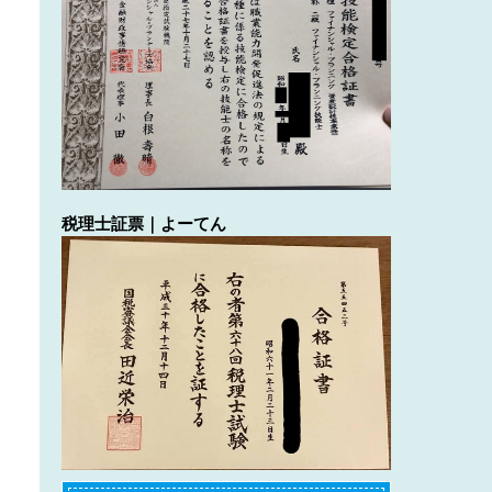
税理士証票｜よーてん