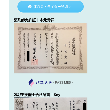
運営者・ライター詳細
薬剤師免許証｜木元貴祥
2級FP技能士合格証書｜Key