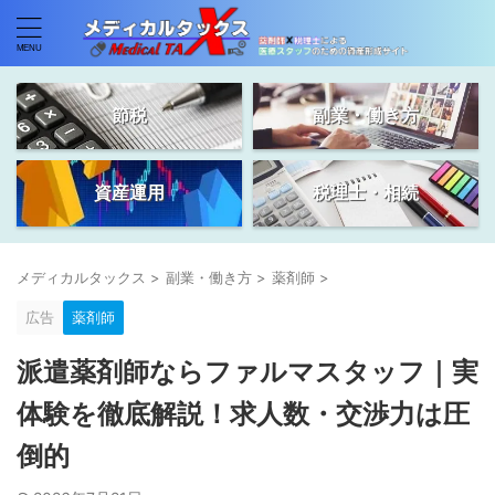
節税
副業・働き方
資産運用
税理士・相続
メディカルタックス
>
副業・働き方
>
薬剤師
>
広告
薬剤師
派遣薬剤師ならファルマスタッフ｜実
体験を徹底解説！求人数・交渉力は圧
倒的