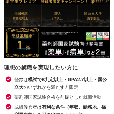
理想の就職を実現したい方に
登録は
模試でB判定以上
・
GPA2.7以上
・
国公
立大
のいずれかを満たす方限定
薬剤師国家試験合格を前提とした就職活動
成績優秀者は
有利な条件（年収、勤務地、福