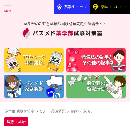
薬学生アープ
薬学生プレミア
薬学部のCBTと薬剤師国験必須問題の演習サイト
TOPページ
勉強法の記事/
科目選択
その他の記事
パスメド
薬学部の
家庭教師
就職活動
薬学部試験対策室
>
CBT・必須問題
>
病態・薬治
>
病態・薬治