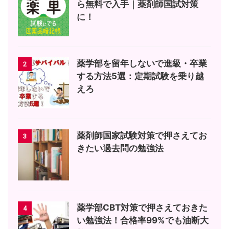
ら無料で入手｜薬剤師国試対策
に！
薬学部を留年しないで進級・卒業
2
する方法5選：定期試験を乗り越
えろ
薬剤師国家試験対策で押さえてお
3
きたい過去問の勉強法
薬学部CBT対策で押さえておきた
4
い勉強法！合格率99%でも油断大