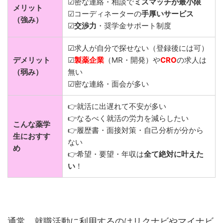
☑密な連絡・相談で
ミスマッチが最小限
メリット
☑コーディネーターの
手厚いサービス
（強み）
☑
交渉力
・奨学金サポート制度
☑求人が自分で探せない（登録後には可）
デメリット
☑
製薬企業
（MR・開発）や
CRO
の求人は
（弱み）
無い
☑密な連絡・面会が多い
👉就活に出遅れて不安が多い
👉なるべく就活の労力を減らしたい
こんな薬学
👉履歴書・面接対策・自己分析が分から
生におすす
ない
め
👉希望・要望・年収は
全て絶対に叶えた
い
！
通常、就職活動に利用するのはリクナビやマイナビ