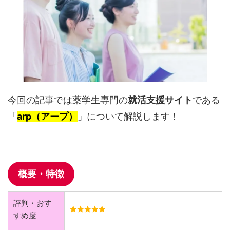
今回の記事では薬学生専門の
就活支援サイト
である
「
arp（アープ）
」について解説します！
概要・特徴
評判・おす
すめ度