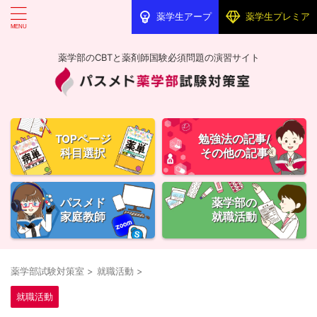
薬学生アープ
薬学生プレミア
薬学部のCBTと薬剤師国験必須問題の演習サイト
TOPページ
勉強法の記事/
科目選択
その他の記事
パスメド
薬学部の
家庭教師
就職活動
薬学部試験対策室
>
就職活動
>
就職活動